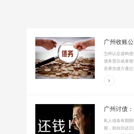
广州收账公
怎样认定虚构债
债务责任或者侵
若果负债方通过无
广州讨债：
私人借条有期限
期，则自归还日