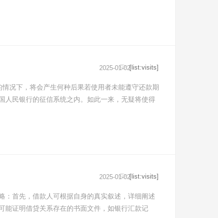
[list:visits]
2025-01-02
的情况下，将会产生何种后果若使用者未能遵守还款期
国人民银行的征信系统之内。如此一来，无疑将使得
[list:visits]
2025-01-02
略：首先，借款人可根据自身的真实叙述，详细阐述
可能证明借贷关系存在的书面文件，如银行汇款记