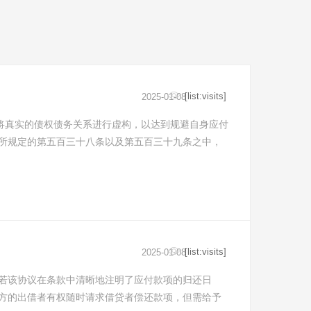
[list:visits]
2025-01-08
过将真实的债权债务关系进行虚构，以达到规避自身应付
所规定的第五百三十八条以及第五百三十九条之中，
[list:visits]
2025-01-08
若该协议在条款中清晰地注明了应付款项的归还日
方的出借者有权随时请求借贷者偿还款项，但需给予