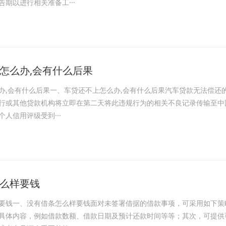
期以进行相关准备工···
怎么办,会有什么后果
办,会有什么后果一、车贷还不上怎么办,会有什么后果汽车贷款无法偿还
行或其他贷款机构将立即在第二天将此违规行为的相关不良记录传输至中
人信用评级受到···
么样要钱
要钱一、没有借条怎么样要钱面对未签署借据的借款事项，可采用如下策
具体内容，例如借款数额、借款日期及预计还款时间等等；其次，可提供