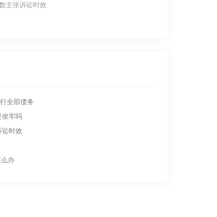
算数主张诉讼时效
行全部债务
要坐牢吗
诉讼时效
怎么办