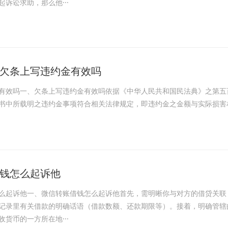
诉讼求助，那么他···
欠条上写违约金有效吗
有效吗一、欠条上写违约金有效吗依据《中华人民共和国民法典》之第五
书中所载明之违约金事项符合相关法律规定，即违约金之金额与实际损害
钱怎么起诉他
么起诉他一、微信转账借钱怎么起诉他首先，需明晰你与对方的借贷关联
记录里有关借款的明确话语（借款数额、还款期限等）。接着，明确管辖
货币的一方所在地···