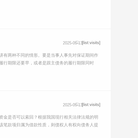
[list:visits]
2025-05-13
讲有两种不同的情形。要是当事人事先对保证期间作
履行期限还要早，或者是跟主债务的履行期限同时
[list:visits]
2025-05-13
资金是否可以索回？根据我国现行相关法律法规的明
该笔款项归属为借款性质，则债权人有权向债务人提