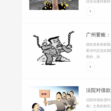
过合法途径获得了
广州要账：
借款借条有效期
果没约定还款期
类的，诉
法院对借款
法院对借款违约
典》之类的相关