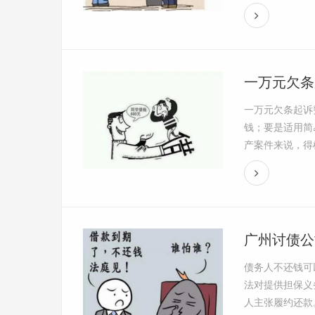
一万元欠条
一万元欠条起诉
钱；要是适用简
产案件来说，得根
广州讨债公
债务人不还钱可
法对提供担保义
人主张履约还款。