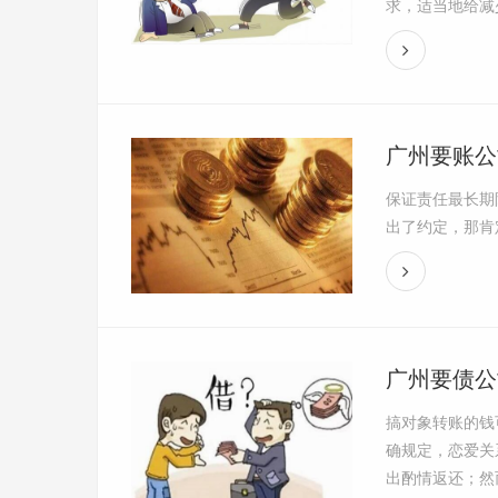
求，适当地给减少
广州要账公
保证责任最长期
出了约定，那肯
广州要债公
搞对象转账的钱
确规定，恋爱关
出酌情返还；然而