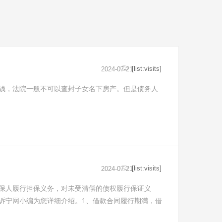
[list:visits]
2024-07-21
钱，法院一般不可以查封子女名下房产。但是债务人
[list:visits]
2024-07-21
保人履行担保义务，对未受清偿的债权履行保证义
诉宁网小编为您详细介绍。1、借款合同履行期满，借