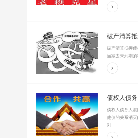
破产清算抵
破产清算抵押债
当减去未到期的
债权人债务
债权人债务人混
他债的关系消灭
列