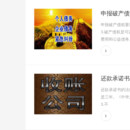
申报破产债
申报破产债权要
3.破产债权是
费用和公益债务。
还款承诺书
还款承诺书的法
是三年。《中华
3.不