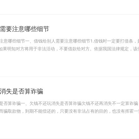
需要注意哪些细节
注意哪些细节一、借钱给别人需要注意哪些细节1.借钱时一定要打借条
时如果明知对方将用于非法活动，不要借款给对方。依据我国法律规定，该
消失是否算诈骗
是否算诈骗一、欠钱不还玩消失是否算诈骗欠钱不还再消失不一定算诈骗
而骗取款物，到期不能偿还的，只要没有非法占有的目的，也没有挥霍一